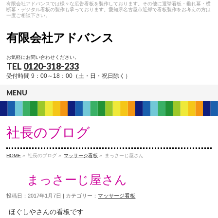
有限会社アドバンスでは様々な広告看板を製作しております。その他に選挙看板・垂れ幕・横
断幕・デジタル看板の製作も承っております。愛知県名古屋市近郊で看板製作をお考えの方は
一度ご相談下さい。
有限会社アドバンス
お気軽にお問い合わせください。
TEL
0120-318-233
受付時間 9：00～18：00（土・日・祝日除く）
MENU
社長のブログ
HOME
»
社長のブログ »
マッサージ看板
»
まっさーじ屋さん
まっさーじ屋さん
投稿日：2017年1月7日 | カテゴリー：
マッサージ看板
ほぐしやさんの看板です