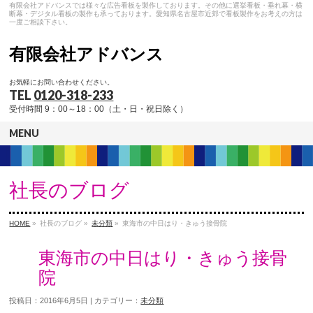
有限会社アドバンスでは様々な広告看板を製作しております。その他に選挙看板・垂れ幕・横
断幕・デジタル看板の製作も承っております。愛知県名古屋市近郊で看板製作をお考えの方は
一度ご相談下さい。
有限会社アドバンス
お気軽にお問い合わせください。
TEL
0120-318-233
受付時間 9：00～18：00（土・日・祝日除く）
MENU
社長のブログ
HOME
»
社長のブログ »
未分類
»
東海市の中日はり・きゅう接骨院
東海市の中日はり・きゅう接骨
院
投稿日：2016年6月5日 | カテゴリー：
未分類