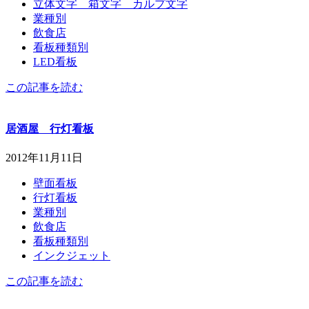
立体文字 箱文字 カルプ文字
業種別
飲食店
看板種類別
LED看板
この記事を読む
居酒屋 行灯看板
2012年11月11日
壁面看板
行灯看板
業種別
飲食店
看板種類別
インクジェット
この記事を読む