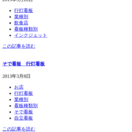
行灯看板
業種別
飲食店
看板種類別
インクジェット
この記事を読む
そで看板 行灯看板
2013年3月8日
お店
行灯看板
業種別
看板種類別
そで看板
自立看板
この記事を読む