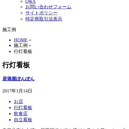
Q&A
お問い合わせフォーム
サイトポリシー
特定商取引法表示
施工例
HOME
»
施工例 »
行灯看板
行灯看板
居酒屋ぽんぽん
2017年1月14日
お店
行灯看板
飲食店
自立看板