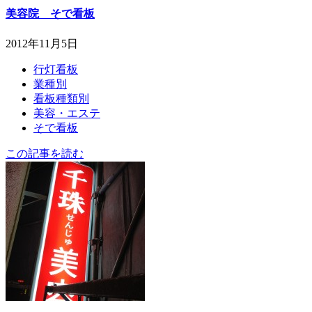
美容院 そで看板
2012年11月5日
行灯看板
業種別
看板種類別
美容・エステ
そで看板
この記事を読む