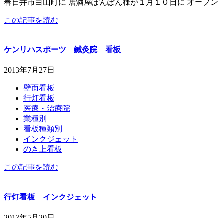
春日井市白山町に 居酒屋ぽんぽん様が１月１０日に オープ
この記事を読む
ケンリハスポーツ 鍼灸院 看板
2013年7月27日
壁面看板
行灯看板
医療・治療院
業種別
看板種類別
インクジェット
のき上看板
この記事を読む
行灯看板 インクジェット
2013年5月20日