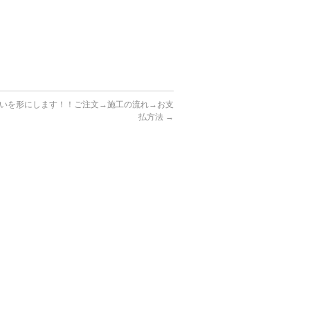
いを形にします！！ご注文→施工の流れ→お支
払方法
→