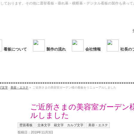
作しております。その他に選挙看板・垂れ幕・横断幕・デジタル看板の製作も承って
看板について
製作の流れ
会社情報
社長の
プ文字
,
美容・エステ
»
ご近所さまの美容室ガーデン様の看板をリニューアルしました
ご近所さまの美容室ガーデン
ルしました
壁面看板
立体文字 箱文字 カルプ文字
美容・エステ
投稿日：2019年11月3日