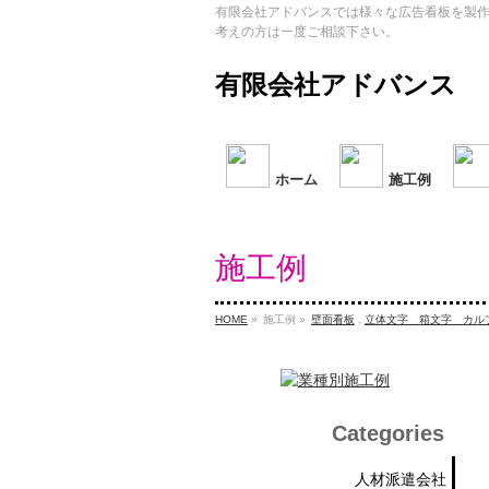
有限会社アドバンスでは様々な広告看板を製
考えの方は一度ご相談下さい。
有限会社アドバンス
ホーム
施工例
施工例
HOME
»
施工例 »
壁面看板
,
立体文字 箱文字 カル
Categories
人材派遣会社