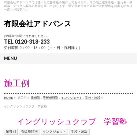
有限会社アドバンスでは様々な広告看板を製作しております。その他に選挙看板・垂れ幕・横
断幕・デジタル看板の製作も承っております。愛知県名古屋市近郊で看板製作をお考えの方は
一度ご相談下さい。
有限会社アドバンス
お気軽にお問い合わせください。
TEL
0120-318-233
受付時間 9：00～18：00（土・日・祝日除く）
MENU
施工例
HOME
»
施工例 »
業種別
,
看板種類別
,
インクジェット
,
学校・施設
»
イングリッシュクラブ 学習塾
イングリッシュクラブ 学習塾
業種別
看板種類別
インクジェット
学校・施設