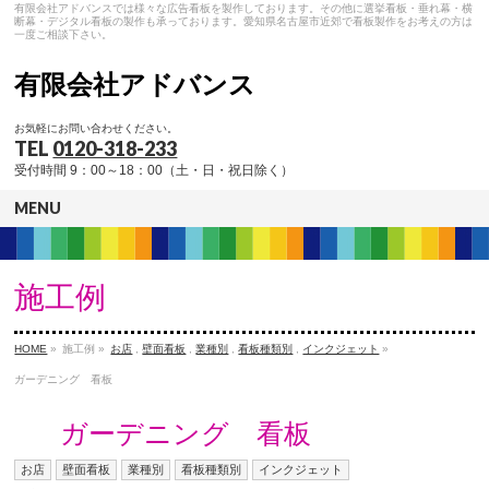
有限会社アドバンスでは様々な広告看板を製作しております。その他に選挙看板・垂れ幕・横
断幕・デジタル看板の製作も承っております。愛知県名古屋市近郊で看板製作をお考えの方は
一度ご相談下さい。
有限会社アドバンス
お気軽にお問い合わせください。
TEL
0120-318-233
受付時間 9：00～18：00（土・日・祝日除く）
MENU
施工例
HOME
»
施工例 »
お店
,
壁面看板
,
業種別
,
看板種類別
,
インクジェット
»
ガーデニング 看板
ガーデニング 看板
お店
壁面看板
業種別
看板種類別
インクジェット