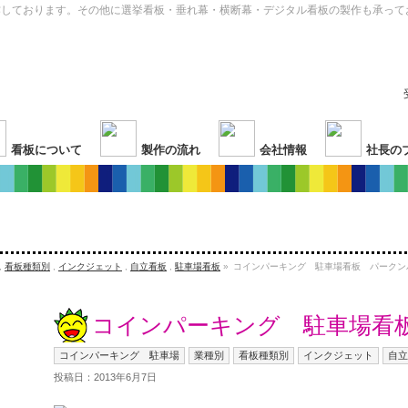
作しております。その他に選挙看板・垂れ幕・横断幕・デジタル看板の製作も承って
看板について
製作の流れ
会社情報
社長の
,
看板種類別
,
インクジェット
,
自立看板
,
駐車場看板
»
コインパーキング 駐車場看板 パークン
コインパーキング 駐車場看
コインパーキング 駐車場
業種別
看板種類別
インクジェット
自立
投稿日：2013年6月7日