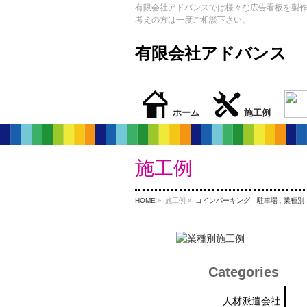
有限会社アドバンスでは様々な広告看板を製
考えの方は一度ご相談下さい。
有限会社アドバンス
ホーム
施工例
施工例
HOME
»
施工例 »
コインパーキング 駐車場
,
業種別
Categories
人材派遣会社