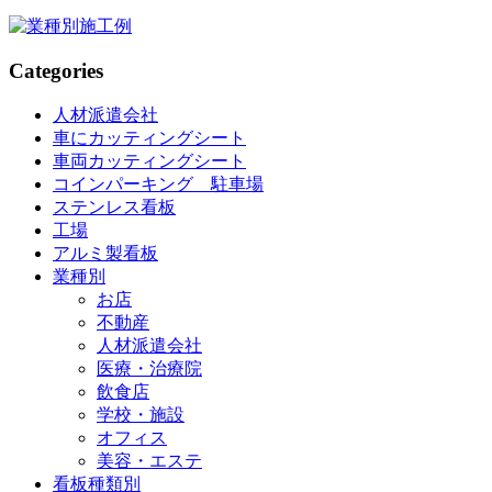
Categories
人材派遣会社
車にカッティングシート
車両カッティングシート
コインパーキング 駐車場
ステンレス看板
工場
アルミ製看板
業種別
お店
不動産
人材派遣会社
医療・治療院
飲食店
学校・施設
オフィス
美容・エステ
看板種類別