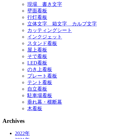
現場 書き文字
壁面看板
行灯看板
立体文字 箱文字 カルプ文字
カッティングシート
インクジェット
スタンド看板
屋上看板
そで看板
LED看板
のき上看板
プレート看板
テント看板
自立看板
駐車場看板
垂れ幕・横断幕
木看板
Archives
2022年