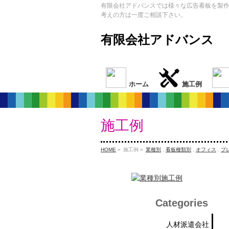
有限会社アドバンスでは様々な広告看板を製
考えの方は一度ご相談下さい。
有限会社アドバンス
ホーム
施工例
施工例
HOME
»
施工例 »
業種別
,
看板種類別
,
オフィス
,
プ
Categories
人材派遣会社