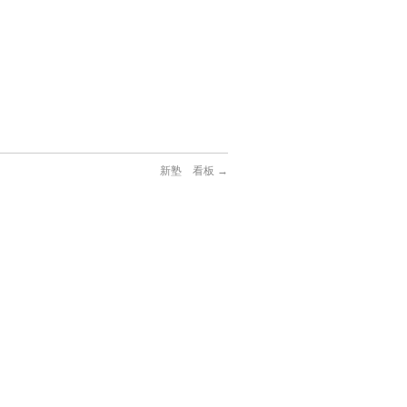
新塾 看板
→