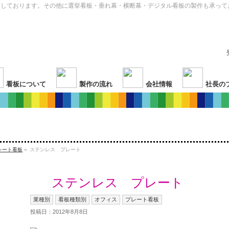
作しております。その他に選挙看板・垂れ幕・横断幕・デジタル看板の製作も承って
看板について
製作の流れ
会社情報
社長の
レート看板
»
ステンレス プレート
ステンレス プレート
業種別
看板種類別
オフィス
プレート看板
投稿日：2012年8月8日