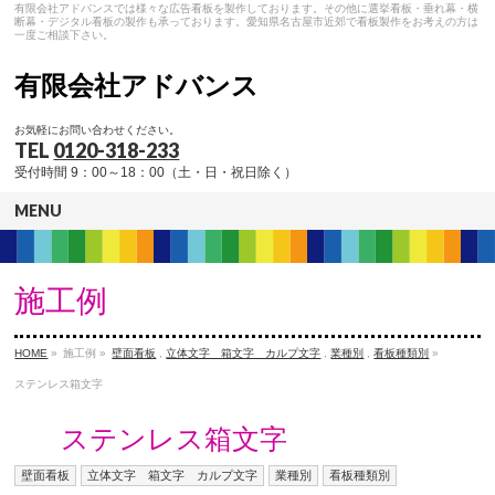
有限会社アドバンスでは様々な広告看板を製作しております。その他に選挙看板・垂れ幕・横
断幕・デジタル看板の製作も承っております。愛知県名古屋市近郊で看板製作をお考えの方は
一度ご相談下さい。
有限会社アドバンス
お気軽にお問い合わせください。
TEL
0120-318-233
受付時間 9：00～18：00（土・日・祝日除く）
MENU
施工例
HOME
»
施工例 »
壁面看板
,
立体文字 箱文字 カルプ文字
,
業種別
,
看板種類別
»
ステンレス箱文字
ステンレス箱文字
壁面看板
立体文字 箱文字 カルプ文字
業種別
看板種類別