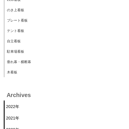
のき上看板
プレート看板
テント看板
自立看板
駐車場看板
垂れ幕・横断幕
木看板
Archives
2022年
2021年