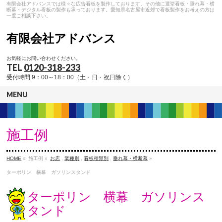
有限会社アドバンスでは様々な広告看板を製作しております。その他に選挙看板・垂れ幕・横
断幕・デジタル看板の製作も承っております。愛知県名古屋市近郊で看板製作をお考えの方は
一度ご相談下さい。
有限会社アドバンス
お気軽にお問い合わせください。
TEL
0120-318-233
受付時間 9：00～18：00（土・日・祝日除く）
MENU
施工例
HOME
»
施工例 »
お店
,
業種別
,
看板種類別
,
垂れ幕・横断幕
»
ターポリン 横幕 ガソリンスタンド
ターポリン 横幕 ガソリンス
タンド