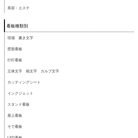
美容・エステ
看板種類別
現場 書き文字
壁面看板
行灯看板
立体文字 箱文字 カルプ文字
カッティングシート
インクジェット
スタンド看板
屋上看板
そで看板
LED看板