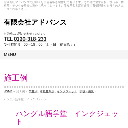
有限会社アドバンスでは様々な広告看板を製作しております。その他に選挙看板・垂れ幕・横
断幕・デジタル看板の製作も承っております。愛知県名古屋市近郊で看板製作をお考えの方は
一度ご相談下さい。
有限会社アドバンス
お気軽にお問い合わせください。
TEL
0120-318-233
受付時間 9：00～18：00（土・日・祝日除く）
MENU
施工例
HOME
»
施工例 »
業種別
,
看板種類別
,
インクジェット
,
学校・施設
»
ハングル語学堂 インクジェット
ハングル語学堂 インクジェッ
ト