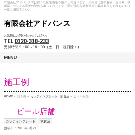
有限会社アドバンスでは様々な広告看板を製作しております。その他に選挙看板・垂れ幕・横
断幕・デジタル看板の製作も承っております。愛知県名古屋市近郊で看板製作をお考えの方は
一度ご相談下さい。
有限会社アドバンス
お気軽にお問い合わせください。
TEL
0120-318-233
受付時間 9：00～18：00（土・日・祝日除く）
MENU
施工例
HOME
»
施工例 »
カッティングシート
,
飲食店
»
ビール店舗
ビール店舗
カッティングシート
飲食店
投稿日：2013年3月21日