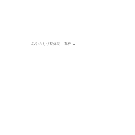
みやのもり整体院 看板
→