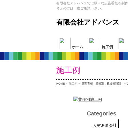
有限会社アドバンスでは様々な広告看板を製
考えの方は一度ご相談下さい。
有限会社アドバンス
ホーム
施工例
施工例
HOME
»
施工例 »
壁面看板
,
業種別
,
看板種類別
,
オ
Categories
人材派遣会社