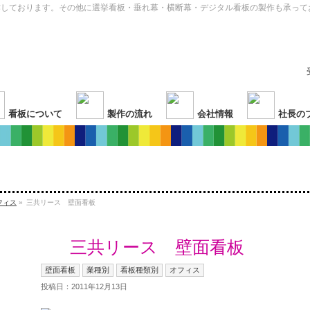
作しております。その他に選挙看板・垂れ幕・横断幕・デジタル看板の製作も承って
看板について
製作の流れ
会社情報
社長の
フィス
»
三共リース 壁面看板
三共リース 壁面看板
壁面看板
業種別
看板種類別
オフィス
投稿日：2011年12月13日