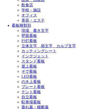
飲食店
学校・施設
オフィス
美容・エステ
看板種類別
現場 書き文字
壁面看板
行灯看板
立体文字 箱文字 カルプ文字
カッティングシート
インクジェット
スタンド看板
屋上看板
そで看板
LED看板
のき上看板
プレート看板
テント看板
自立看板
駐車場看板
垂れ幕・横断幕