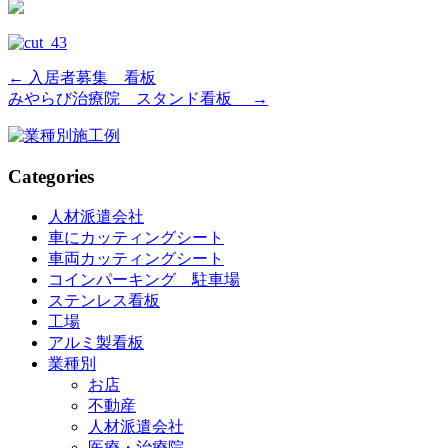
←
入居者募集 看板
みやらび治療院 スタンド看板
→
Categories
人材派遣会社
車にカッティングシート
車両カッティングシート
コインパーキング 駐車場
ステンレス看板
工場
アルミ製看板
業種別
お店
不動産
人材派遣会社
医療・治療院