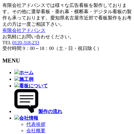
有限会社アドバンスでは様々な広告看板を製作しておりま
す。その他に選挙看板・垂れ幕・横断幕・デジタル看板の製
作も承っております。愛知県名古屋市近郊で看板製作をお考
えの方は一度ご相談下さい。
有限会社アドバンス
お気軽にお問い合わせください。
TEL
0120-318-233
受付時間 9：00～18：00（土・日・祝日除く）
MENU
メ
ホーム
ニ
施工例
ュ
看板について
ー
を
飛
ば
製作の流れ
す
会社情報
代表挨拶
会社概要