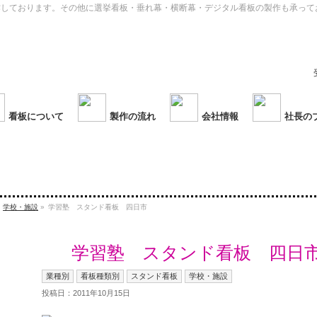
作しております。その他に選挙看板・垂れ幕・横断幕・デジタル看板の製作も承って
看板について
製作の流れ
会社情報
社長の
,
学校・施設
»
学習塾 スタンド看板 四日市
学習塾 スタンド看板 四日
業種別
看板種類別
スタンド看板
学校・施設
投稿日：2011年10月15日