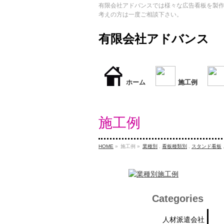
有限会社アドバンスでは様々な広告看板を製
考えの方は一度ご相談下さい。
有限会社アドバンス
ホーム
施工例
施工例
HOME
»
施工例 »
業種別
,
看板種類別
,
スタンド看板
Categories
人材派遣会社