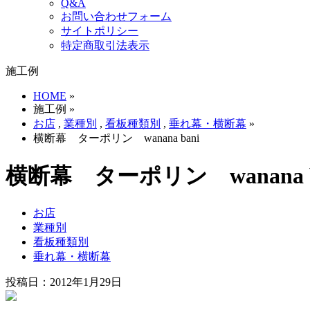
Q&A
お問い合わせフォーム
サイトポリシー
特定商取引法表示
施工例
HOME
»
施工例 »
お店
,
業種別
,
看板種類別
,
垂れ幕・横断幕
»
横断幕 ターポリン wanana bani
横断幕 ターポリン wanana b
お店
業種別
看板種類別
垂れ幕・横断幕
投稿日：2012年1月29日