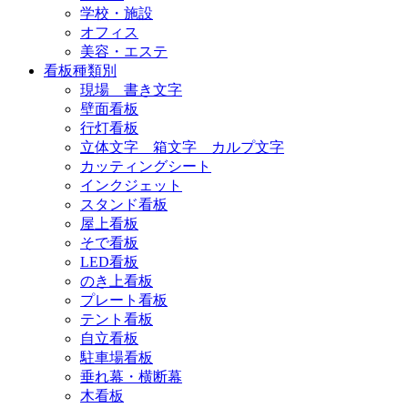
学校・施設
オフィス
美容・エステ
看板種類別
現場 書き文字
壁面看板
行灯看板
立体文字 箱文字 カルプ文字
カッティングシート
インクジェット
スタンド看板
屋上看板
そで看板
LED看板
のき上看板
プレート看板
テント看板
自立看板
駐車場看板
垂れ幕・横断幕
木看板