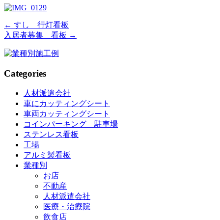
←
すし 行灯看板
入居者募集 看板
→
Categories
人材派遣会社
車にカッティングシート
車両カッティングシート
コインパーキング 駐車場
ステンレス看板
工場
アルミ製看板
業種別
お店
不動産
人材派遣会社
医療・治療院
飲食店