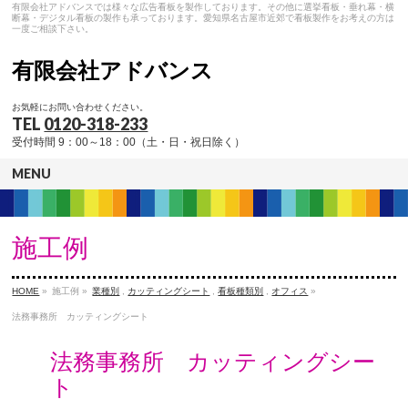
有限会社アドバンスでは様々な広告看板を製作しております。その他に選挙看板・垂れ幕・横
断幕・デジタル看板の製作も承っております。愛知県名古屋市近郊で看板製作をお考えの方は
一度ご相談下さい。
有限会社アドバンス
お気軽にお問い合わせください。
TEL
0120-318-233
受付時間 9：00～18：00（土・日・祝日除く）
MENU
施工例
HOME
»
施工例 »
業種別
,
カッティングシート
,
看板種類別
,
オフィス
»
法務事務所 カッティングシート
法務事務所 カッティングシー
ト