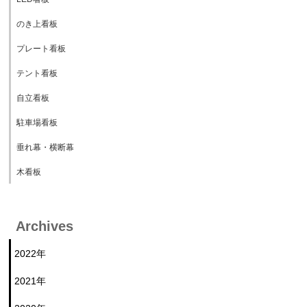
のき上看板
プレート看板
テント看板
自立看板
駐車場看板
垂れ幕・横断幕
木看板
Archives
2022年
2021年