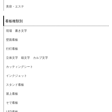
美容・エステ
看板種類別
現場 書き文字
壁面看板
行灯看板
立体文字 箱文字 カルプ文字
カッティングシート
インクジェット
スタンド看板
屋上看板
そで看板
LED看板