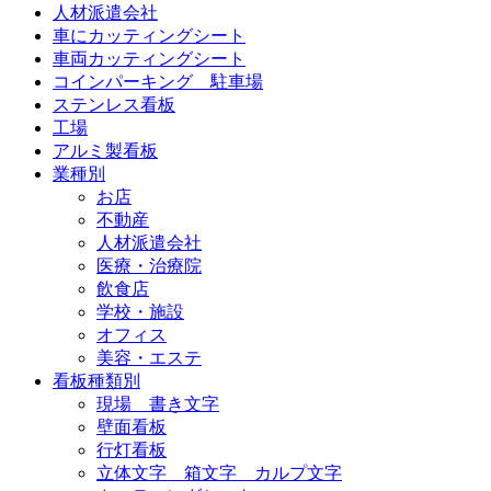
人材派遣会社
車にカッティングシート
車両カッティングシート
コインパーキング 駐車場
ステンレス看板
工場
アルミ製看板
業種別
お店
不動産
人材派遣会社
医療・治療院
飲食店
学校・施設
オフィス
美容・エステ
看板種類別
現場 書き文字
壁面看板
行灯看板
立体文字 箱文字 カルプ文字