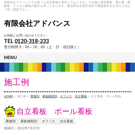
有限会社アドバンスでは様々な広告看板を製作しております。その他に選挙看板・垂れ幕・横
断幕・デジタル看板の製作も承っております。愛知県名古屋市近郊で看板製作をお考えの方は
一度ご相談下さい。
有限会社アドバンス
お気軽にお問い合わせください。
TEL
0120-318-233
受付時間 9：00～18：00（土・日・祝日除く）
MENU
施工例
HOME
»
施工例 »
業種別
,
看板種類別
,
オフィス
,
自立看板
»
自立看板 ポール看板
自立看板 ポール看板
業種別
看板種類別
オフィス
自立看板
投稿日：2012年7月27日