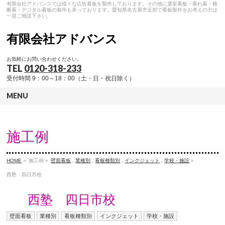
有限会社アドバンスでは様々な広告看板を製作しております。その他に選挙看板・垂れ幕・横
断幕・デジタル看板の製作も承っております。愛知県名古屋市近郊で看板製作をお考えの方は
一度ご相談下さい。
有限会社アドバンス
お気軽にお問い合わせください。
TEL
0120-318-233
受付時間 9：00～18：00（土・日・祝日除く）
MENU
施工例
HOME
»
施工例 »
壁面看板
,
業種別
,
看板種類別
,
インクジェット
,
学校・施設
»
西塾 四日市校
西塾 四日市校
壁面看板
業種別
看板種類別
インクジェット
学校・施設